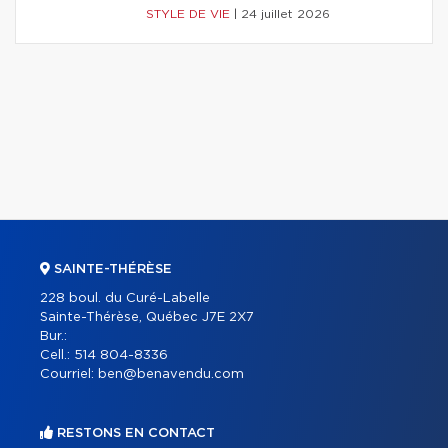
STYLE DE VIE
|
24 juillet 2026
SAINTE-THÉRÈSE
228 boul. du Curé-Labelle
Sainte-Thérèse, Québec J7E 2X7
Bur.:
Cell.:
514 804-8336
Courriel:
ben@benavendu.com
RESTONS EN CONTACT